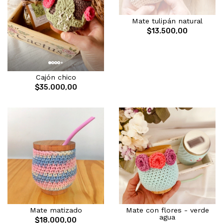
Mate tulipán natural
$13.500,00
Cajón chico
$35.000,00
Mate matizado
Mate con flores - verde
agua
$18.000,00