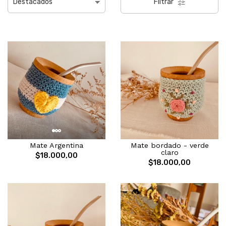
Filtrar
Mate Argentina
Mate bordado - verde
claro
$18.000,00
$18.000,00