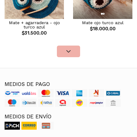
Mate + agarradera - ojo
Mate ojo turco azul
turco azul
$18.000,00
$31.500,00
MEDIOS DE PAGO
MEDIOS DE ENVÍO