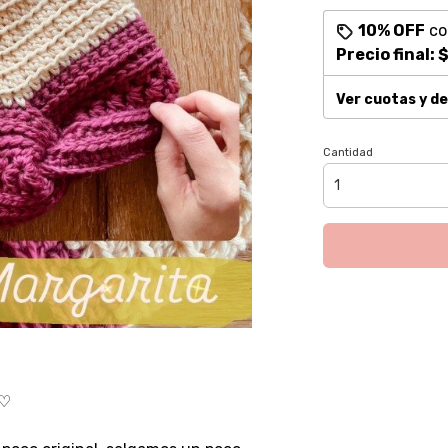
10% OFF
c
Precio final:
$
Ver cuotas y d
Cantidad
♡