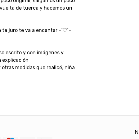
 poco original, salgamos un poco
 vuelta de tuerca y hacemos un
te juro te va a encantar -`♡´-
so escrito y con imágenes y
 explicación
y otras medidas que realicé, niña
N